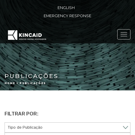
ENGLISH
EMERGENCY RESPONSE
Toggl
navig
PUBLICAÇÕES
HOME > PUBLICAÇÕES
FILTRAR POR: