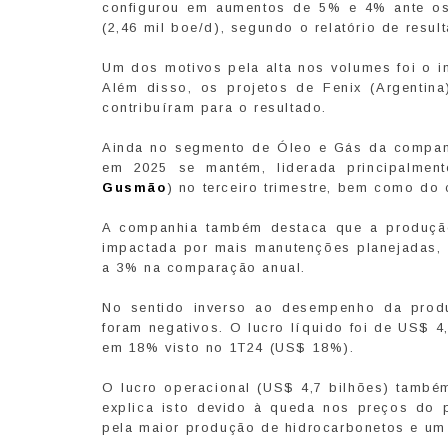
configurou em aumentos de 5% e 4% ante os 
(2,46 mil boe/d), segundo o relatório de resul
Um dos motivos pela alta nos volumes foi o i
Além disso, os projetos de Fenix (Argentin
contribuíram para o resultado.
Ainda no segmento de Óleo e Gás da companh
em 2025 se mantém, liderada principalme
Gusmão
) no terceiro trimestre, bem como do
A companhia também destaca que a produção
impactada por mais manutenções planejadas, 
a 3% na comparação anual.
No sentido inverso ao desempenho da produ
foram negativos. O lucro líquido foi de US$ 
em 18% visto no 1T24 (US$ 18%).
O lucro operacional (US$ 4,7 bilhões) também
explica isto devido à queda nos preços do 
pela maior produção de hidrocarbonetos e um 