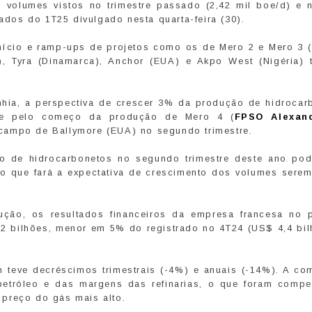
volumes vistos no trimestre passado (2,42 mil boe/d) e 
tados do 1T25 divulgado nesta quarta-feira (30).
nício e ramp-ups de projetos como os de Mero 2 e Mero 3 (B
a), Tyra (Dinamarca), Anchor (EUA) e Akpo West (Nigéria)
ia, a perspectiva de crescer 3% da produção de hidrocar
nte pelo começo da produção de Mero 4 (
FPSO Alexan
 campo de Ballymore (EUA) no segundo trimestre.
 de hidrocarbonetos no segundo trimestre deste ano pod
o que fará a expectativa de crescimento dos volumes sere
ção, os resultados financeiros da empresa francesa no 
4,2 bilhões, menor em 5% do registrado no 4T24 (US$ 4,4 bil
 teve decréscimos trimestrais (-4%) e anuais (-14%). A co
petróleo e das margens das refinarias, o que foram comp
preço do gás mais alto.