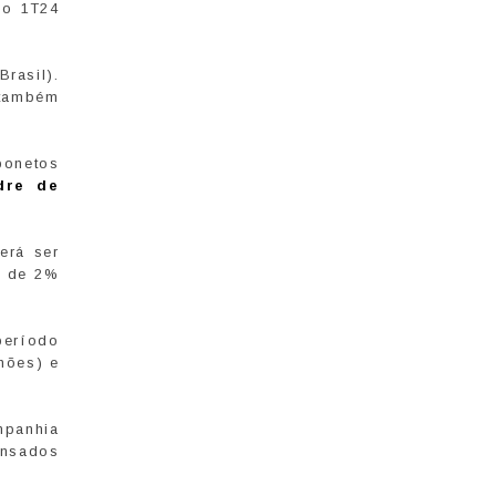
no 1T24
rasil).
 também
bonetos
dre de
erá ser
m de 2%
período
hões) e
mpanhia
ensados