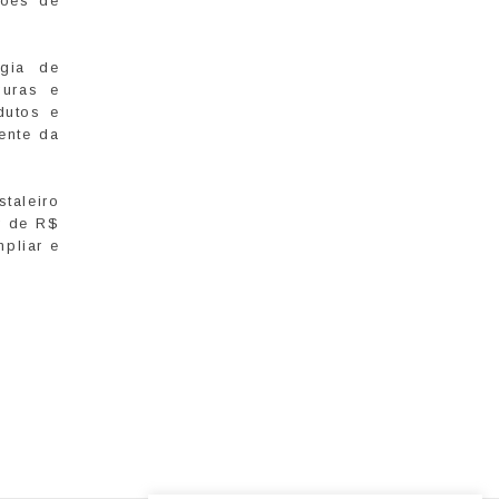
ções de
égia de
guras e
dutos e
ente da
taleiro
r de R$
pliar e