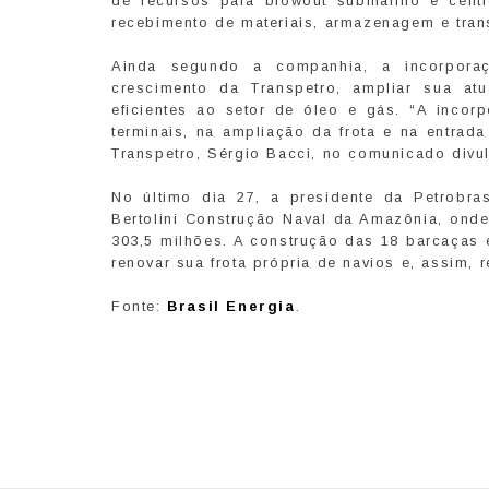
de recursos para blowout submarino e centr
recebimento de materiais, armazenagem e trans
Ainda segundo a companhia, a incorporaçã
crescimento da Transpetro, ampliar sua at
eficientes ao setor de óleo e gás. “A inco
terminais, na ampliação da frota e na entra
Transpetro, Sérgio Bacci, no comunicado div
No último dia 27, a presidente da Petrobra
Bertolini Construção Naval da Amazônia, onde
303,5 milhões. A construção das 18 barcaças 
renovar sua frota própria de navios e, assim, r
Fonte:
Brasil Energia
.