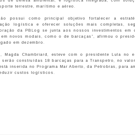
os de defesa ambiental; e logística integrada, com solu
porte terrestre, marítimo e aéreo.
o possui como principal objetivo fortalecer a estrat
uação logística e oferecer soluções mais completas, se
rporação da PBLog se junta aos nossos investimentos em 
da em novos modais, como o de barcaças”, afirmou o presid
ulgado em dezembro.
s, Magda Chambriard, esteve com o presidente Lula no es
 serão construídas 18 barcaças para a Transpetro, no valo
está inserida no Programa Mar Aberto, da Petrobras, para am
eduzir custos logísticos.