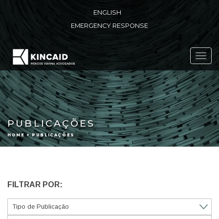
ENGLISH
EMERGENCY RESPONSE
Toggl
navig
PUBLICAÇÕES
HOME > PUBLICAÇÕES
FILTRAR POR: