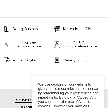
Doing Business
Mercado de Gás
Livro de
Oil & Gas
Jurisprudência
Comparative Guide
Folder Digital
Privacy Policy
We use cookies on our website to
give you the most relevant experience
by remembering your preferences and
repeat visits. By clicking “Accept All”,
RIO DE JANEIRO
SÃO PAULO
you consent to the use of ALL the
cookies. However, you may visit
BRASÍLIA
VITÓRIA