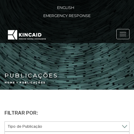
ENGLISH
EMERGENCY RESPONSE
Toggl
navig
PUBLICAÇÕES
HOME > PUBLICAÇÕES
FILTRAR POR: