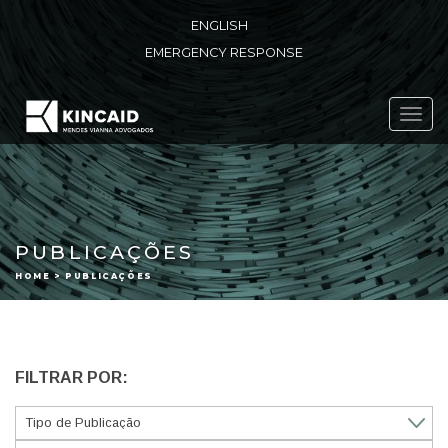
ENGLISH
EMERGENCY RESPONSE
Toggl
navig
PUBLICAÇÕES
HOME > PUBLICAÇÕES
FILTRAR POR: