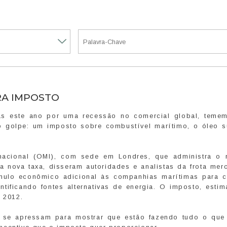
RA IMPOSTO
as este ano por uma recessão no comercial global, teme
 golpe: um imposto sobre combustível marítimo, o óleo su
nacional (OMI), com sede em Londres, que administra o r
da nova taxa, disseram autoridades e analistas da frota mer
ímulo econômico adicional às companhias marítimas para c
tificando fontes alternativas de energia. O imposto, esti
é 2012.
 se apressam para mostrar que estão fazendo tudo o qu