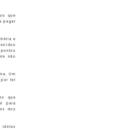
ais que
a pagar
béria e
resíduo
 pontos
nte não
ima. Um
por ter
iro que
al para
ios dos
 ideias