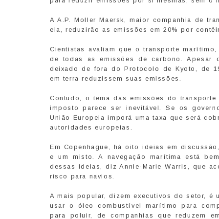
para reduzir emissões por si mesmas, sem o i
A A.P. Moller Maersk, maior companhia de tra
ela, reduzirão as emissões em 20% por contêin
Cientistas avaliam que o transporte marítim
de todas as emissões de carbono. Apesar d
deixado de fora do Protocolo de Kyoto, de 19
em terra reduzissem suas emissões.
Contudo, o tema das emissões do transporte 
imposto parece ser inevitável. Se os gove
União Europeia imporá uma taxa que será cob
autoridades europeias.
Em Copenhague, há oito ideias em discussão,
e um misto. A navegação marítima está be
dessas ideias, diz Annie-Marie Warris, que ac
risco para navios.
A mais popular, dizem executivos do setor, é
usar o óleo combustível marítimo para co
para poluir, de companhias que reduzem em