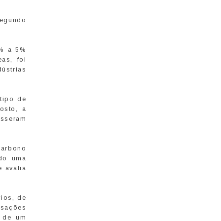
segundo
3% a 5%
as, foi
ústrias
tipo de
osto, a
isseram
carbono
ndo uma
e avalia
ios, de
nsações
o de um