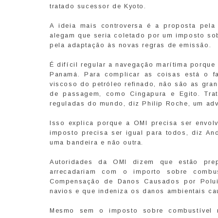
tratado sucessor de Kyoto.
A ideia mais controversa é a proposta pela
alegam que seria coletado por um imposto so
pela adaptação às novas regras de emissão.
É difícil regular a navegação marítima porqu
Panamá. Para complicar as coisas está o f
viscoso do petróleo refinado, não são as gr
de passagem, como Cingapura e Egito. Tra
reguladas do mundo, diz Philip Roche, um adv
Isso explica porque a OMI precisa ser envo
imposto precisa ser igual para todos, diz A
uma bandeira e não outra.
Autoridades da OMI dizem que estão prep
arrecadariam com o importo sobre combust
Compensação de Danos Causados por Poluiçã
navios e que indeniza os danos ambientais c
Mesmo sem o imposto sobre combustível m