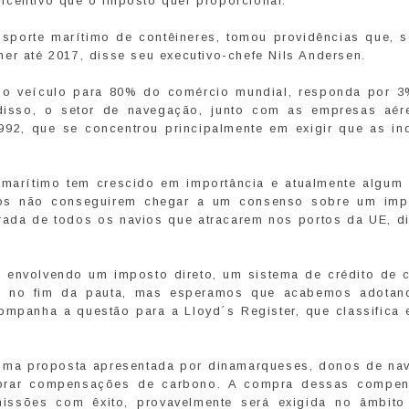
ncentivo que o imposto quer proporcionar.
nsporte marítimo de contêineres, tomou providências que, 
er até 2017, disse seu executivo-chefe Nils Andersen.
o, o veículo para 80% do comércio mundial, responda por 
isso, o setor de navegação, junto com as empresas aére
92, que se concentrou principalmente em exigir que as ind
marítimo tem crescido em importância e atualmente algum 
rnos não conseguirem chegar a um consenso sobre um imp
rada de todos os navios que atracarem nos portos da UE, d
 envolvendo um imposto direto, um sistema de crédito de 
m no fim da pauta, mas esperamos que acabemos adota
ompanha a questão para a Lloyd´s Register, que classifica 
 uma proposta apresentada por dinamarqueses, donos de nav
mprar compensações de carbono. A compra dessas compe
issões com êxito, provavelmente será exigida no âmbit