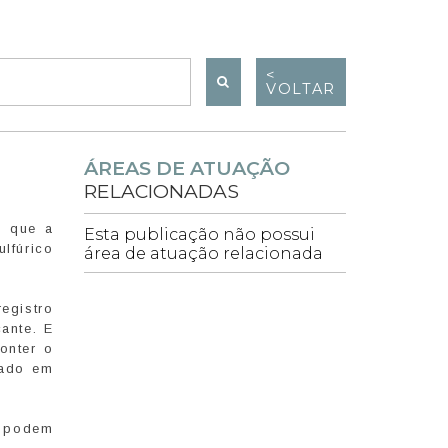
<
VOLTAR
ÁREAS DE ATUAÇÃO
RELACIONADAS
m que a
Esta publicação não possui
lfúrico
área de atuação relacionada
egistro
cante. E
onter o
mado em
e podem