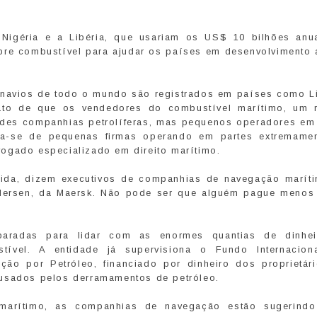
 Nigéria e a Libéria, que usariam os US$ 10 bilhões anu
bre combustível para ajudar os países em desenvolvimento 
e navios de todo o mundo são registrados em países como Li
ato de que os vendedores do combustível marítimo, um 
andes companhias petrolíferas, mas pequenos operadores em
ta-se de pequenas firmas operando em partes extremame
ogado especializado em direito marítimo.
lvida, dizem executivos de companhias de navegação marít
ndersen, da Maersk. Não pode ser que alguém pague menos 
aradas para lidar com as enormes quantias de dinhe
ível. A entidade já supervisiona o Fundo Internacion
o por Petróleo, financiado por dinheiro dos proprietár
ausados pelos derramamentos de petróleo.
arítimo, as companhias de navegação estão sugerindo