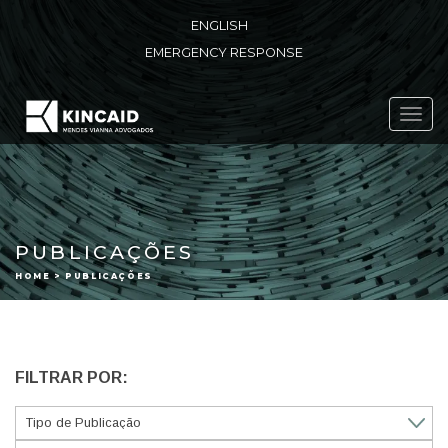
ENGLISH
EMERGENCY RESPONSE
Toggl
navig
PUBLICAÇÕES
HOME > PUBLICAÇÕES
FILTRAR POR: