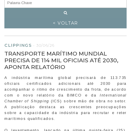
< VOLTAR
CLIPPINGS
-
30/06/26
TRANSPORTE MARÍTIMO MUNDIAL
PRECISA DE 114 MIL OFICIAIS ATÉ 2030,
APONTA RELATÓRIO
A indústria marítima global precisará de 113.735
oficiais certificados adicionais até 2030 para
acompanhar o ritmo de crescimento da frota, de acordo
com o novo relatório da BIMCO e da
International
Chamber of Shipping
(ICS) sobre mão de obra no setor.
A publicação destaca as crescentes preocupações
sobre a capacidade da indústria para recrutar e reter
marítimos qualificados.
O levantamento, lançado na última quinta-feira (25),