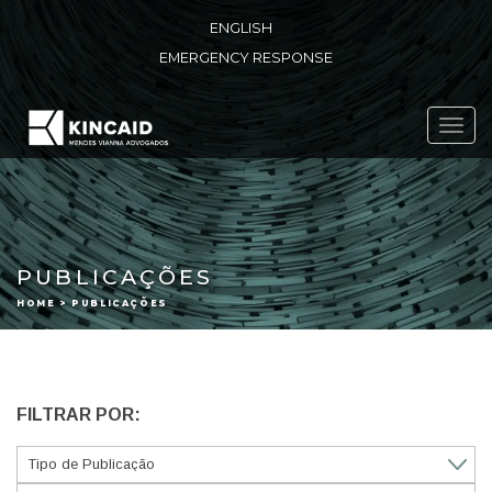
ENGLISH
EMERGENCY RESPONSE
Toggl
navig
PUBLICAÇÕES
HOME > PUBLICAÇÕES
FILTRAR POR: