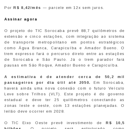
Por
R$ 8,42/mês
— parcele em 12x sem juros.
Assinar agora
O projeto do TIC Sorocaba prevê 88,7 quilômetros de
extensão e cinco estações, com integração ao sistema
de transporte metropolitano em pontos estratégicos
como Água Branca, Carapicuíba e Amador Bueno. O
trem expresso fará o percurso direto entre as estações
de Sorocaba e São Paulo. Já o trem parador fará
pausas em São Roque, Amador Bueno e Carapicuíba.
A estimativa é de atender cerca de 50,2 mil
passageiros por dia útil até 2050.
Em Sorocaba,
haverá ainda uma nova conexão com o futuro Veículo
Leve sobre Trilhos (VLT). Este projeto é do governo
estadual e deve ter 25 quilômetros conectando as
zonas leste e oeste, com 13 estações planejadas. O
leilão deve ocorrer em 2028.
O TIC Eixo Oeste prevê investimento de
R$ 10,5
bilhões
. O projeto será estruturado como