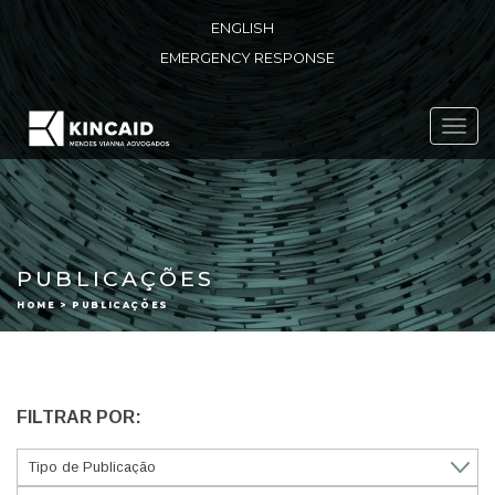
ENGLISH
EMERGENCY RESPONSE
Toggl
navig
PUBLICAÇÕES
HOME > PUBLICAÇÕES
FILTRAR POR: