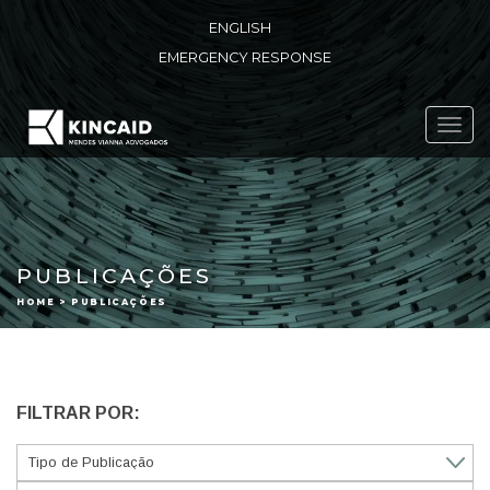
ENGLISH
EMERGENCY RESPONSE
Toggl
navig
PUBLICAÇÕES
HOME > PUBLICAÇÕES
FILTRAR POR: