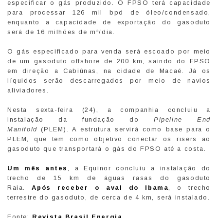
especificar o gás produzido. O FPSO terá capacidade
para processar 126 mil bpd de óleo/condensado,
enquanto a capacidade de exportação do gasoduto
será de 16 milhões de m³/dia.
O gás especificado para venda será escoado por meio
de um gasoduto offshore de 200 km, saindo do FPSO
em direção a Cabiúnas, na cidade de Macaé. Já os
líquidos serão descarregados por meio de navios
aliviadores.
Nesta sexta-feira (24), a companhia concluiu a
instalação da fundação do
Pipeline End
Manifold
(PLEM). A estrutura servirá como base para o
PLEM, que tem como objetivo conectar os risers ao
gasoduto que transportará o gás do FPSO até a costa.
Um mês antes
, a Equinor concluiu a instalação do
trecho de 15 km de águas rasas do gasoduto
Raia.
Após receber o aval do Ibama
, o trecho
terrestre do gasoduto, de cerca de 4 km, será instalado.
Fonte:
Revista Brasil Energia