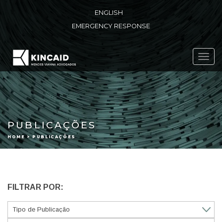
ENGLISH
EMERGENCY RESPONSE
Toggl
navig
PUBLICAÇÕES
HOME > PUBLICAÇÕES
FILTRAR POR: