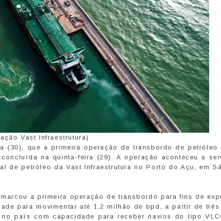
ação Vast Infraestrutura)
ira (30), que a primeira operação de transbordo de petróleo 
oncluída na quinta-feira (29). A operação aconteceu a ser
al de petróleo da Vast Infraestrutura no Porto do Açu, em 
l marcou a primeira operação de transbordo para fins de exp
ade para movimentar até 1,2 milhão de bpd, a partir de três
o no país com capacidade para receber navios do tipo VLC