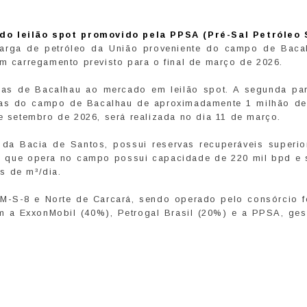
do leilão spot promovido pela PPSA (Pré-Sal Petróleo 
carga de petróleo da União proveniente do campo de Baca
om carregamento previsto para o final de março de 2026.
gas de Bacalhau ao mercado em leilão spot. A segunda par
gas do campo de Bacalhau de aproximadamente 1 milhão de 
 e setembro de 2026, será realizada no dia 11 de março.
da Bacia de Santos, possui reservas recuperáveis superio
O que opera no campo possui capacidade de 220 mil bpd e 
es de m³/dia.
BM-S-8 e Norte de Carcará, sendo operado pelo consórcio 
m a ExxonMobil (40%), Petrogal Brasil (20%) e a PPSA, ges