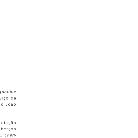
(
double
viço da
São João
ortação
 berços
C (
Very