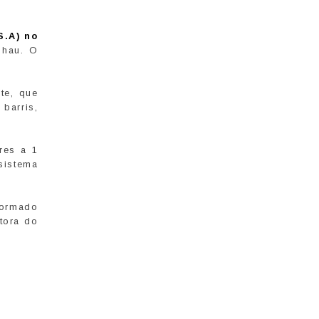
S.A) no
lhau. O
te, que
barris,
res a 1
sistema
formado
tora do