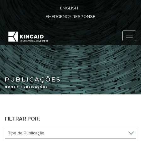
ENGLISH
EMERGENCY RESPONSE
Toggl
navig
PUBLICAÇÕES
HOME > PUBLICAÇÕES
FILTRAR POR: