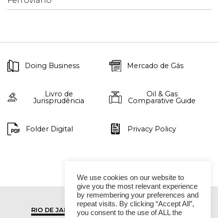
Ferroviário
Doing Business
Mercado de Gás
Livro de
Oil & Gas
Jurisprudência
Comparative Guide
Folder Digital
Privacy Policy
We use cookies on our website to
give you the most relevant experience
by remembering your preferences and
repeat visits. By clicking “Accept All”,
RIO DE JANEIRO
SÃO PAULO
you consent to the use of ALL the