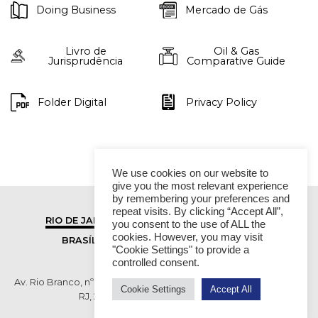
Doing Business
Mercado de Gás
Livro de
Oil & Gas
Jurisprudência
Comparative Guide
Folder Digital
Privacy Policy
We use cookies on our website to
give you the most relevant experience
by remembering your preferences and
repeat visits. By clicking “Accept All”,
RIO DE JANEIRO
SÃO PAULO
you consent to the use of ALL the
cookies. However, you may visit
BRASÍLIA
VITÓRIA
"Cookie Settings" to provide a
controlled consent.
Av. Rio Branco, nº 01, 14º andar - Ed. RB1- Centro, Rio de Janeiro -
Cookie Settings
Accept All
RJ, 20090-003 TEL (55 21) 2276 6200