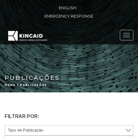
ENGLISH
EMERGENCY RESPONSE
Toggl
navig
PUBLICAÇÕES
HOME > PUBLICAÇÕES
FILTRAR POR: