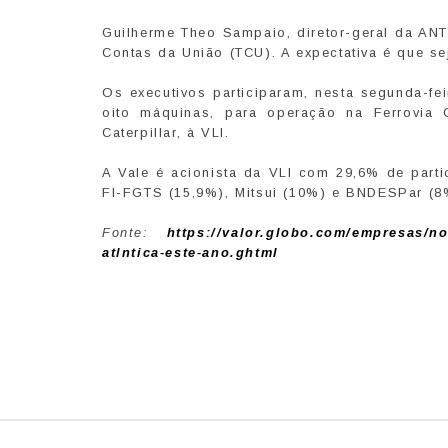
Guilherme Theo Sampaio, diretor-geral da ANT
Contas da União (TCU). A expectativa é que se
Os executivos participaram, nesta segunda-fei
oito máquinas, para operação na Ferrovia C
Caterpillar, à VLI.
A Vale é acionista da VLI com 29,6% de part
FI-FGTS (15,9%), Mitsui (10%) e BNDESPar (8
Fonte:
https://valor.globo.com/empresas/noti
atlntica-este-ano.ghtml