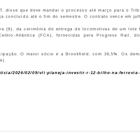
T, disse que deve mandar o processo até março para o Trib
ja concluído até o fim do semestre. O contrato vence em jul
ra (9), da cerimônia de entrega de locomotivas de um lote 
entro-Atlântica (FCA), fornecidas pela Progress Rail, d
icipação. O maior sócio é a Brookfield, com 36,5%. Os dem
%).
cia/2026/02/09/vli-planeja-investir-r-12-bilho-na-ferrovia