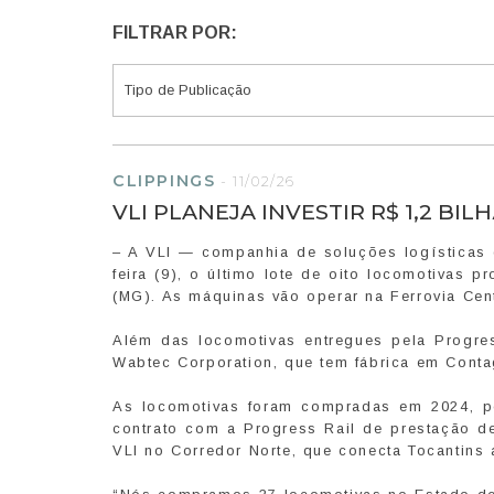
FILTRAR POR:
CLIPPINGS
-
11/02/26
VLI PLANEJA INVESTIR R$ 1,2 B
– A VLI — companhia de soluções logísticas q
feira (9), o último lote de oito locomotivas 
(MG). As máquinas vão operar na Ferrovia Cent
Além das locomotivas entregues pela Progres
Wabtec Corporation, que tem fábrica em Cont
As locomotivas foram compradas em 2024, p
contrato com a Progress Rail de prestação d
VLI no Corredor Norte, que conecta Tocantins 