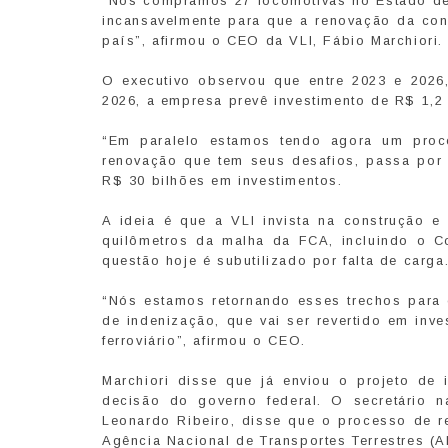
“Nós compramos 27 locomotivas no Estado de 
incansavelmente para que a renovação da conc
país”, afirmou o CEO da VLI, Fábio Marchiori.
O executivo observou que entre 2023 e 2026
2026, a empresa prevê investimento de R$ 1,2 b
“Em paralelo estamos tendo agora um pro
renovação que tem seus desafios, passa por
R$ 30 bilhões em investimentos.
A ideia é que a VLI invista na construção e 
quilômetros da malha da FCA, incluindo o C
questão hoje é subutilizado por falta de carga
“Nós estamos retornando esses trechos para
de indenização, que vai ser revertido em inv
ferroviário”, afirmou o CEO.
Marchiori disse que já enviou o projeto de
decisão do governo federal. O secretário na
Leonardo Ribeiro, disse que o processo de re
Agência Nacional de Transportes Terrestres (A