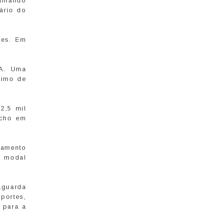
alhando
ário do
ões. Em
CA. Uma
ximo de
2,5 mil
echo em
gamento
o modal
aguarda
portes,
 para a