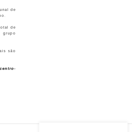
unal de
ho.
total de
o grupo
ais são
-centro-