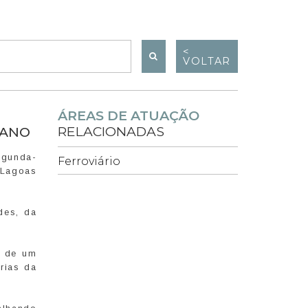
<
VOLTAR
ÁREAS DE ATUAÇÃO
RELACIONADAS
 ANO
egunda-
Ferroviário
e Lagoas
des, da
s de um
rias da