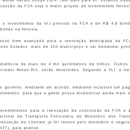
Minas Gerais desde 2024. Tem mais para vir. Estamos trab
essão da FCA seja o maior projeto de investimento ferrovi
, o investimento da VLI previsto na FCA é de R$ 4,8 bilh
ilhão na ferrovia.
cesso bem avançado para a renovação antecipada da F
 oito Estados, mais de 150 municípios e vai demandar pró
melhoria de mais de 4 mil quilômetros de trilhos. Outros 
orredor Minas-Rio, serão devolvidos. Segundo a VLI, o tr
.
 o governo, mediante um acordo, mediante inclusive um pa
estimentos, para que a gente possa modernizar ainda mais 
 investimentos para a renovação da concessão da FCA e 
cional de Transporte Ferroviário do Ministério dos Trans
novação do contrato já foi revisto pelo ministério e seguiu
NTT), para análise.