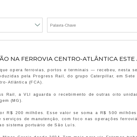
ILHÃO NA FERROVIA CENTRO-ATLÂNTICA ESTE
ue opera ferrovias, portos e terminais — recebeu, nesta s
produzidas pela Progress Rail, do grupo Caterpillar, em Set
ro-Atlântica (FCA).
s Rail, a VLI aguarda o recebimento de outras oito unida
agem (MG).
or R$ 200 milhões. Esse valor se soma a R$ 500 milhõe
e serviços de manutenção, com foco nas operações ferroviá
ao sistema portuário de São Luís.