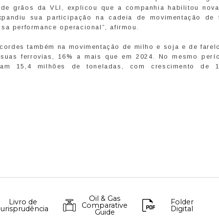
al de grãos da VLI, explicou que a companhia habilitou nova
pandiu sua participação na cadeia de movimentação de f
sa performance operacional”, afirmou.
ecordes também na movimentação de milho e soja e de farel
 suas ferrovias, 16% a mais que em 2024. No mesmo perí
ram 15,4 milhões de toneladas, com crescimento de 
Oil & Gas
Livro de
Folder
Comparative
Jurisprudência
Digital
Guide