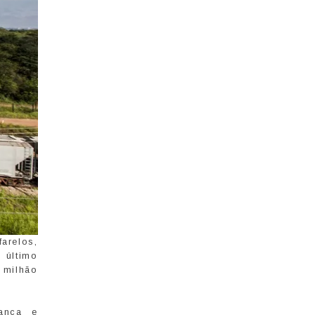
farelos,
 último
 milhão
ança e