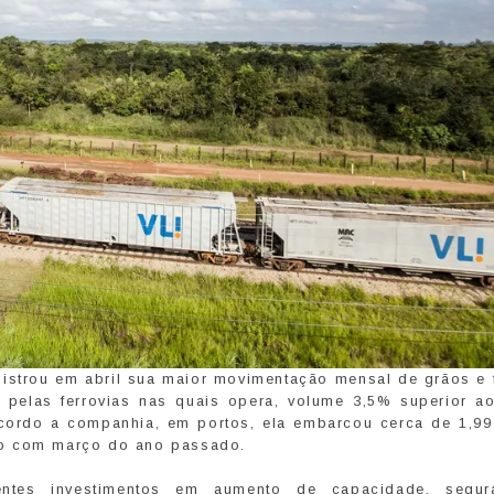
egistrou em abril sua maior movimentação mensal de grãos e 
 pelas ferrovias nas quais opera, volume 3,5% superior ao
ordo a companhia, em portos, ela embarcou cerca de 1,99
ão com março do ano passado.
entes investimentos em aumento de capacidade, segur