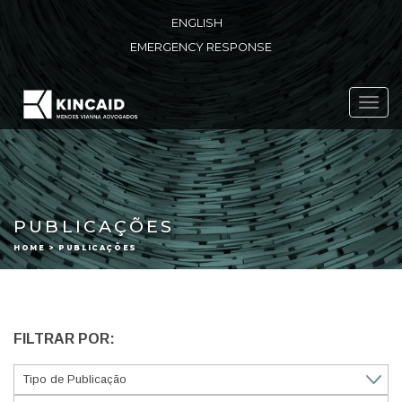
ENGLISH
EMERGENCY RESPONSE
Toggl
navig
PUBLICAÇÕES
HOME > PUBLICAÇÕES
FILTRAR POR: