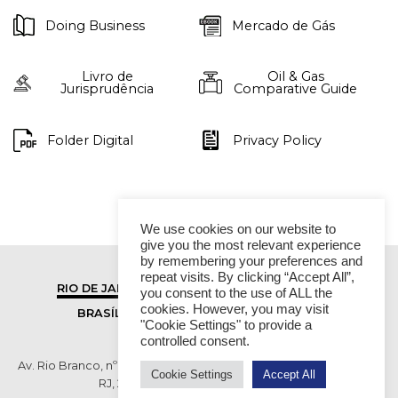
Doing Business
Mercado de Gás
Livro de
Oil & Gas
Jurisprudência
Comparative Guide
Folder Digital
Privacy Policy
We use cookies on our website to
give you the most relevant experience
by remembering your preferences and
repeat visits. By clicking “Accept All”,
RIO DE JANEIRO
SÃO PAULO
you consent to the use of ALL the
cookies. However, you may visit
BRASÍLIA
VITÓRIA
"Cookie Settings" to provide a
controlled consent.
Av. Rio Branco, nº 01, 14º andar - Ed. RB1- Centro, Rio de Janeiro -
Cookie Settings
Accept All
RJ, 20090-003 TEL (55 21) 2276 6200