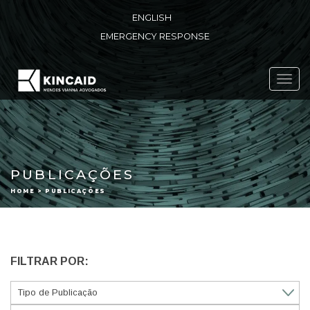
ENGLISH
EMERGENCY RESPONSE
Toggl
navig
PUBLICAÇÕES
HOME > PUBLICAÇÕES
FILTRAR POR: