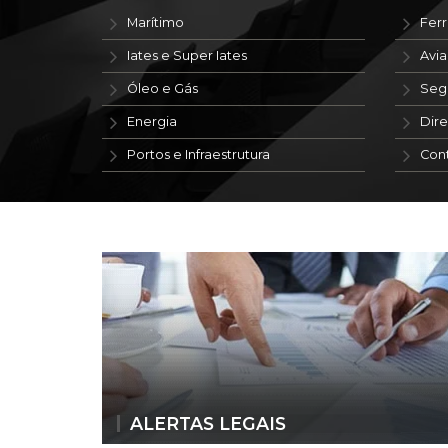
Marítimo
Ferr
Iates e Super Iates
Avi
Óleo e Gás
Seg
Energia
Dire
Portos e Infraestrutura
Con
ALERTAS LEGAIS