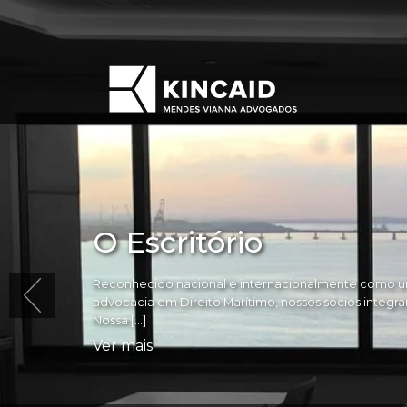
O Escritório
Reconhecido nacional e internacionalmente como um
advocacia em Direito Marítimo, nossos sócios integram 
Nossa […]
Ver mais