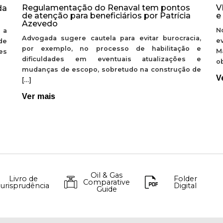
Regulamentação do Renaval tem pontos
V
da
de atenção para beneficiários por Patrícia
e
Azevedo
N
 a
Advogada sugere cautela para evitar burocracia,
e
de
por exemplo, no processo de habilitação e
M
ões
dificuldades em eventuais atualizações e
ob
mudanças de escopo, sobretudo na construção de
V
[…]
Ver mais
Oil & Gas
Livro de
Folder
Comparative
Jurisprudência
Digital
Guide