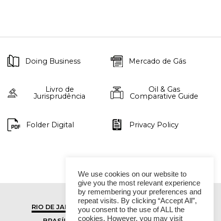
Doing Business
Mercado de Gás
Livro de
Oil & Gas
Jurisprudência
Comparative Guide
Folder Digital
Privacy Policy
We use cookies on our website to
give you the most relevant experience
by remembering your preferences and
repeat visits. By clicking “Accept All”,
RIO DE JANEIRO
SÃO PAULO
you consent to the use of ALL the
cookies. However, you may visit
BRASÍLIA
VITÓRIA