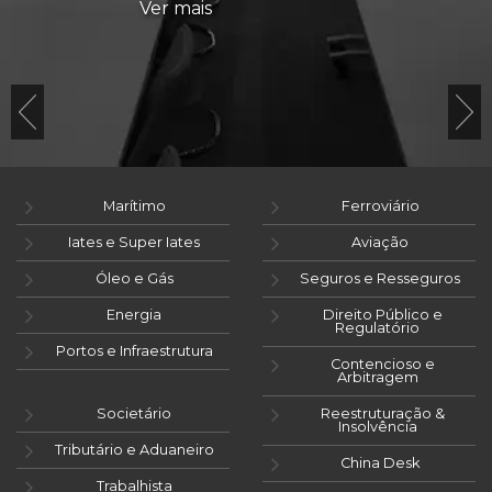
Ver mais
Marítimo
Ferroviário
Iates e Super Iates
Aviação
Óleo e Gás
Seguros e Resseguros
Energia
Direito Público e
Regulatório
Portos e Infraestrutura
Contencioso e
Arbitragem
Societário
Reestruturação &
Insolvência
Tributário e Aduaneiro
China Desk
Trabalhista