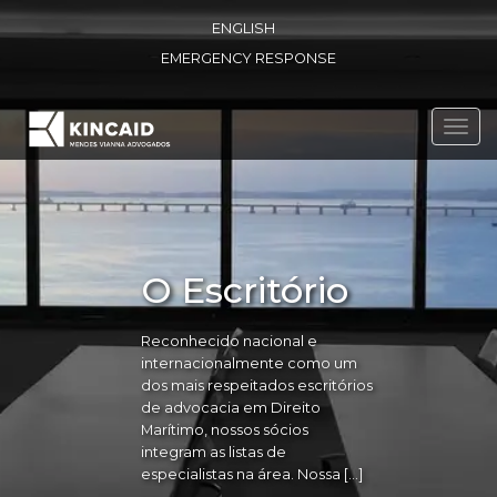
ENGLISH
EMERGENCY RESPONSE
Toggl
navig
O Escritório
Reconhecido nacional e
internacionalmente como um
dos mais respeitados escritórios
de advocacia em Direito
Marítimo, nossos sócios
integram as listas de
especialistas na área. Nossa […]