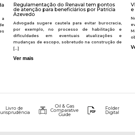
Regulamentação do Renaval tem pontos
V
da
de atenção para beneficiários por Patrícia
e
Azevedo
N
 a
Advogada sugere cautela para evitar burocracia,
e
de
por exemplo, no processo de habilitação e
M
ões
dificuldades em eventuais atualizações e
ob
mudanças de escopo, sobretudo na construção de
V
[…]
Ver mais
Oil & Gas
Livro de
Folder
Comparative
Jurisprudência
Digital
Guide