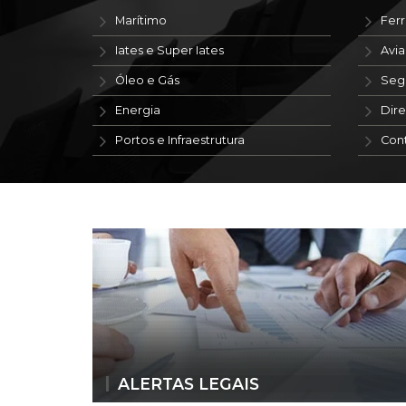
Marítimo
Ferr
Iates e Super Iates
Avi
Óleo e Gás
Seg
Energia
Dire
Portos e Infraestrutura
Con
ALERTAS LEGAIS