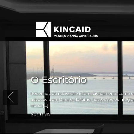
O Escritório
Reconhecido nacional e internacionalmente como um
advocacia em Direito Marítimo, nossos sócios integram 
Nossa […]
Ver mais