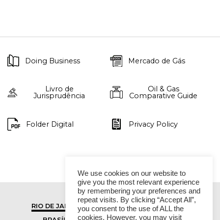
Doing Business
Mercado de Gás
Livro de
Oil & Gas
Jurisprudência
Comparative Guide
Folder Digital
Privacy Policy
We use cookies on our website to
give you the most relevant experience
by remembering your preferences and
repeat visits. By clicking “Accept All”,
RIO DE JANEIRO
SÃO PAULO
you consent to the use of ALL the
cookies. However, you may visit
BRASÍLIA
VITÓRIA