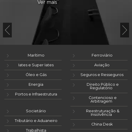
Ver mais
Marítimo
Ferroviário
Iates e Super Iates
Aviação
Óleo e Gás
Seguros e Resseguros
Energia
Direito Público e
Regulatório
Portos e Infraestrutura
Contencioso e
Arbitragem
Societário
Reestruturação &
Insolvência
Tributário e Aduaneiro
China Desk
Trabalhista