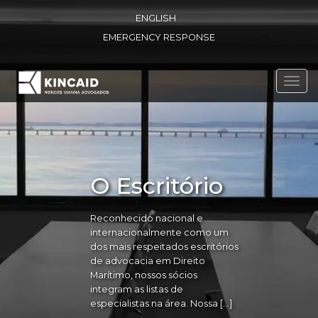
ENGLISH
EMERGENCY RESPONSE
Toggl
navig
O Escritório
Reconhecido nacional e
internacionalmente como um
dos mais respeitados escritórios
de advocacia em Direito
Marítimo, nossos sócios
integram as listas de
especialistas na área. Nossa […]