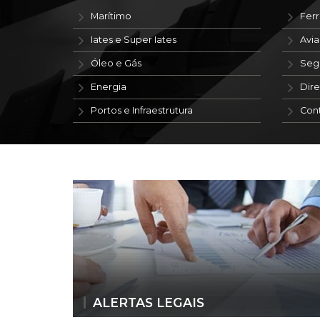
Marítimo
Ferr
Iates e Super Iates
Avi
Óleo e Gás
Seg
Energia
Dire
Portos e Infraestrutura
Con
ALERTAS LEGAIS