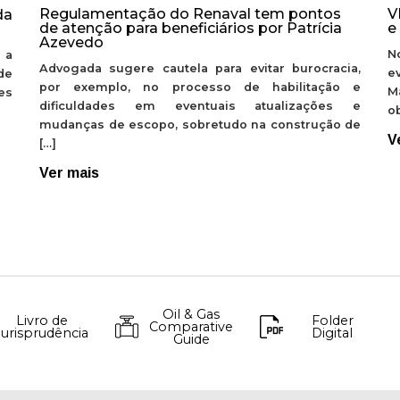
Regulamentação do Renaval tem pontos
V
da
de atenção para beneficiários por Patrícia
e
Azevedo
N
 a
Advogada sugere cautela para evitar burocracia,
e
de
por exemplo, no processo de habilitação e
M
ões
dificuldades em eventuais atualizações e
ob
mudanças de escopo, sobretudo na construção de
V
[…]
Ver mais
Oil & Gas
Livro de
Folder
Comparative
Jurisprudência
Digital
Guide