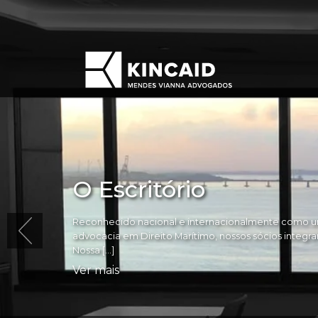
O Escritório
Reconhecido nacional e internacionalmente como um
advocacia em Direito Marítimo, nossos sócios integram 
Nossa […]
Ver mais