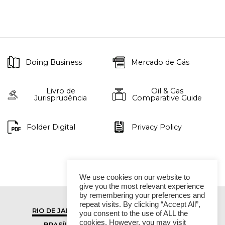
Doing Business
Mercado de Gás
Livro de
Oil & Gas
Jurisprudência
Comparative Guide
Folder Digital
Privacy Policy
We use cookies on our website to
give you the most relevant experience
by remembering your preferences and
repeat visits. By clicking “Accept All”,
RIO DE JANEIRO
SÃO PAULO
you consent to the use of ALL the
cookies. However, you may visit
BRASÍLIA
VITÓRIA