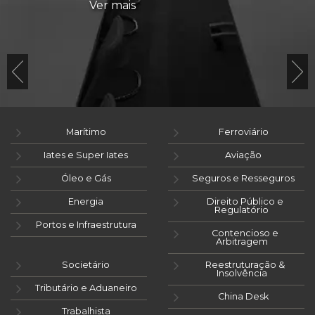
Ver mais
Marítimo
Ferroviário
Iates e Super Iates
Aviação
Óleo e Gás
Seguros e Resseguros
Energia
Direito Público e
Regulatório
Portos e Infraestrutura
Contencioso e
Arbitragem
Societário
Reestruturação &
Insolvência
Tributário e Aduaneiro
China Desk
Trabalhista