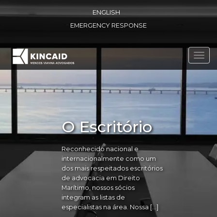
ENGLISH
EMERGENCY RESPONSE
Toggl
navig
O Escritório
Reconhecido nacional e
internacionalmente como um
dos mais respeitados escritórios
de advocacia em Direito
Marítimo, nossos sócios
integram as listas de
especialistas na área. Nossa […]