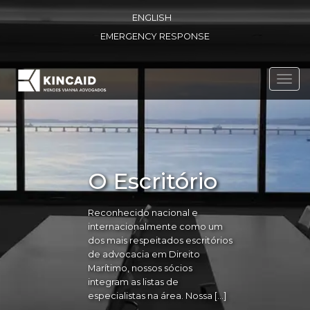
ENGLISH
EMERGENCY RESPONSE
Toggl
navig
O Escritório
Reconhecido nacional e
internacionalmente como um
dos mais respeitados escritórios
de advocacia em Direito
Marítimo, nossos sócios
integram as listas de
especialistas na área. Nossa […]