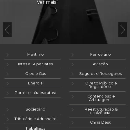
Ver mais
Marítimo
Ferroviário
Iates e Super Iates
Aviação
Óleo e Gás
Seguros e Resseguros
Energia
Direito Público e
Regulatório
Portos e Infraestrutura
Contencioso e
Arbitragem
Societário
Reestruturação &
Insolvência
Tributário e Aduaneiro
China Desk
Trabalhista