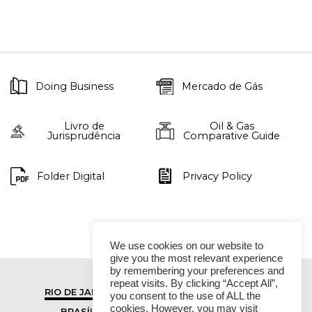
Doing Business
Mercado de Gás
Livro de
Oil & Gas
Jurisprudência
Comparative Guide
Folder Digital
Privacy Policy
We use cookies on our website to
give you the most relevant experience
by remembering your preferences and
repeat visits. By clicking “Accept All”,
RIO DE JANEIRO
SÃO PAULO
you consent to the use of ALL the
cookies. However, you may visit
BRASÍLIA
VITÓRIA