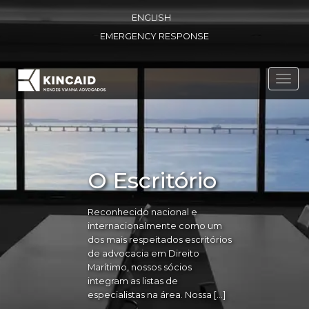
ENGLISH
EMERGENCY RESPONSE
Toggl
navig
O Escritório
Reconhecido nacional e
internacionalmente como um
dos mais respeitados escritórios
de advocacia em Direito
Marítimo, nossos sócios
integram as listas de
especialistas na área. Nossa […]