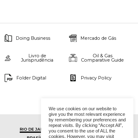
Doing Business
Mercado de Gás
Livro de
Oil & Gas
Jurisprudência
Comparative Guide
Folder Digital
Privacy Policy
We use cookies on our website to
give you the most relevant experience
by remembering your preferences and
repeat visits. By clicking “Accept All”,
RIO DE JANEIRO
SÃO PAULO
you consent to the use of ALL the
cookies. However, you may visit
BRASÍLIA
VITÓRIA