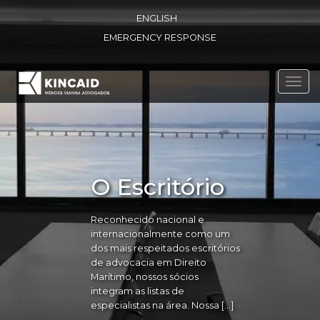
ENGLISH
EMERGENCY RESPONSE
Toggl
navig
O Escritório
Reconhecido nacional e
internacionalmente como um
dos mais respeitados escritórios
de advocacia em Direito
Marítimo, nossos sócios
integram as listas de
especialistas na área. Nossa […]