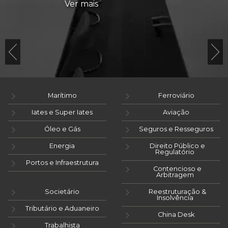
Ver mais
Marítimo
Ferroviário
Iates e Super Iates
Aviação
Óleo e Gás
Seguros e Resseguros
Energia
Direito Público e
Regulatório
Portos e Infraestrutura
Contencioso e
Arbitragem
Societário
Reestruturação &
Insolvência
Tributário e Aduaneiro
China Desk
Trabalhista