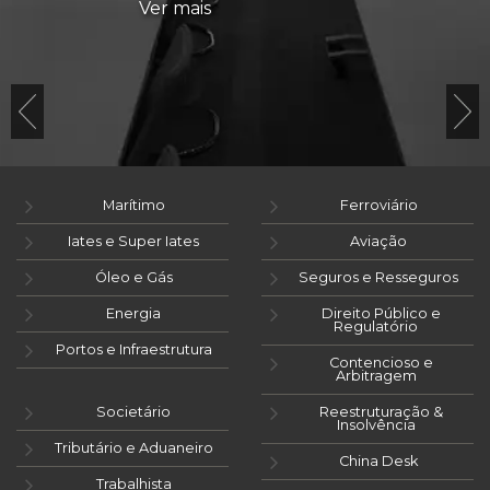
Ver mais
Marítimo
Ferroviário
Iates e Super Iates
Aviação
Óleo e Gás
Seguros e Resseguros
Energia
Direito Público e
Regulatório
Portos e Infraestrutura
Contencioso e
Arbitragem
Societário
Reestruturação &
Insolvência
Tributário e Aduaneiro
China Desk
Trabalhista