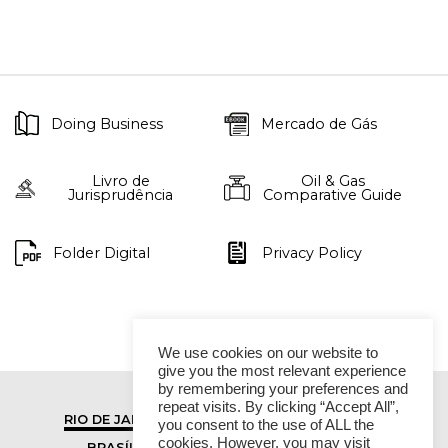
Doing Business
Mercado de Gás
Livro de
Oil & Gas
Jurisprudência
Comparative Guide
Folder Digital
Privacy Policy
We use cookies on our website to
give you the most relevant experience
by remembering your preferences and
repeat visits. By clicking “Accept All”,
RIO DE JANEIRO
SÃO PAULO
you consent to the use of ALL the
cookies. However, you may visit
BRASÍLIA
VITÓRIA