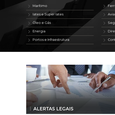
Marítimo
Ferr
Iates e Super Iates
Avi
Óleo e Gás
Seg
Energia
Dire
Portos e Infraestrutura
Con
ALERTAS LEGAIS