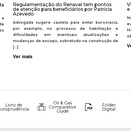
Regulamentação do Renaval tem pontos
V
da
de atenção para beneficiários por Patrícia
e
Azevedo
N
 a
Advogada sugere cautela para evitar burocracia,
e
de
por exemplo, no processo de habilitação e
M
ões
dificuldades em eventuais atualizações e
ob
mudanças de escopo, sobretudo na construção de
V
[…]
Ver mais
Oil & Gas
Livro de
Folder
Comparative
Jurisprudência
Digital
Guide