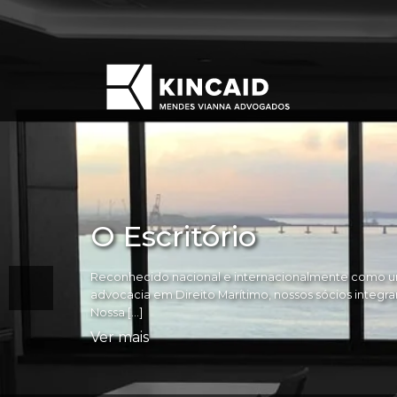
O Escritório
Reconhecido nacional e internacionalmente como um
advocacia em Direito Marítimo, nossos sócios integram 
Nossa […]
Ver mais