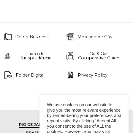
Doing Business
Mercado de Gás
Livro de
Oil & Gas
Jurisprudência
Comparative Guide
Folder Digital
Privacy Policy
We use cookies on our website to
give you the most relevant experience
by remembering your preferences and
repeat visits. By clicking “Accept All”,
RIO DE JANEIRO
SÃO PAULO
you consent to the use of ALL the
cookies. However, you may visit
BRASÍLIA
VITÓRIA