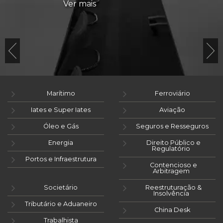
Ver mais
Marítimo
Ferroviário
Iates e Super Iates
Aviação
Óleo e Gás
Seguros e Resseguros
Energia
Direito Público e
Regulatório
Portos e Infraestrutura
Contencioso e
Arbitragem
Societário
Reestruturação &
Insolvência
Tributário e Aduaneiro
China Desk
Trabalhista