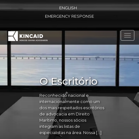
ENGLISH
EMERGENCY RESPONSE
Toggl
navig
O Escritório
Reconhecido nacional e
internacionalmente como um
dos mais respeitados escritórios
de advocacia em Direito
Marítimo, nossos sócios
integram as listas de
especialistas na área. Nossa […]