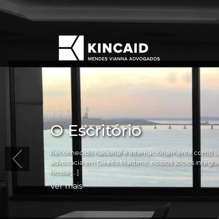
O Escritório
Reconhecido nacional e internacionalmente como um
advocacia em Direito Marítimo, nossos sócios integram 
Nossa […]
Ver mais