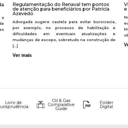
Regulamentação do Renaval tem pontos
V
da
de atenção para beneficiários por Patrícia
e
Azevedo
N
 a
Advogada sugere cautela para evitar burocracia,
e
de
por exemplo, no processo de habilitação e
M
ões
dificuldades em eventuais atualizações e
ob
mudanças de escopo, sobretudo na construção de
V
[…]
Ver mais
Oil & Gas
Livro de
Folder
Comparative
Jurisprudência
Digital
Guide