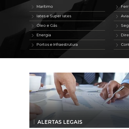
Marítimo
Ferr
Iates e Super Iates
Avi
Óleo e Gás
Seg
Energia
Dire
Portos e Infraestrutura
Con
ALERTAS LEGAIS