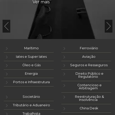
Ver mais
Marítimo
Ferroviário
Iates e Super Iates
Aviação
Óleo e Gás
Seguros e Resseguros
Energia
Direito Público e
Regulatório
Portos e Infraestrutura
Contencioso e
Arbitragem
Societário
Reestruturação &
Insolvência
Tributário e Aduaneiro
China Desk
Trabalhista