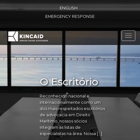
ENGLISH
EMERGENCY RESPONSE
Toggl
navig
O Escritório
Reconhecido nacional e
internacionalmente como um
dos mais respeitados escritórios
de advocacia em Direito
Marítimo, nossos sócios
integram as listas de
especialistas na área. Nossa […]