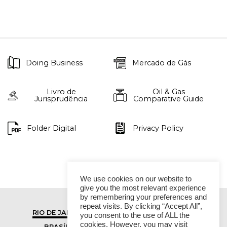
Doing Business
Mercado de Gás
Livro de
Oil & Gas
Jurisprudência
Comparative Guide
Folder Digital
Privacy Policy
We use cookies on our website to
give you the most relevant experience
by remembering your preferences and
repeat visits. By clicking “Accept All”,
RIO DE JANEIRO
SÃO PAULO
you consent to the use of ALL the
cookies. However, you may visit
BRASÍLIA
VITÓRIA