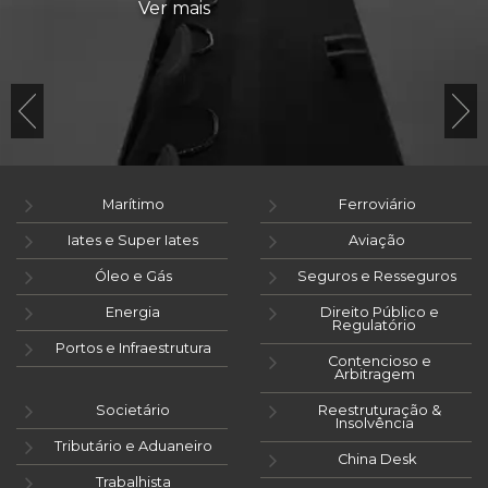
Ver mais
Marítimo
Ferroviário
Iates e Super Iates
Aviação
Óleo e Gás
Seguros e Resseguros
Energia
Direito Público e
Regulatório
Portos e Infraestrutura
Contencioso e
Arbitragem
Societário
Reestruturação &
Insolvência
Tributário e Aduaneiro
China Desk
Trabalhista