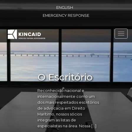
ENGLISH
EMERGENCY RESPONSE
Toggl
navig
O Escritório
Reconhecido nacional e
internacionalmente como um
dos mais respeitados escritórios
de advocacia em Direito
Marítimo, nossos sócios
integram as listas de
especialistas na área. Nossa […]