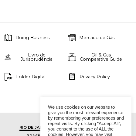
Doing Business
Mercado de Gás
Livro de
Oil & Gas
Jurisprudência
Comparative Guide
Folder Digital
Privacy Policy
We use cookies on our website to
give you the most relevant experience
by remembering your preferences and
repeat visits. By clicking “Accept All”,
RIO DE JANEIRO
SÃO PAULO
you consent to the use of ALL the
cookies. However, you may visit
BRASÍLIA
VITÓRIA