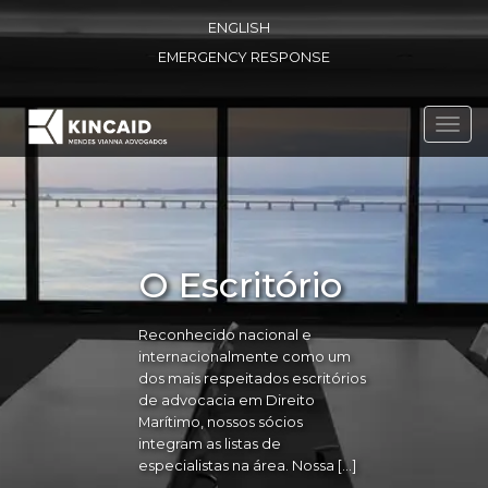
ENGLISH
EMERGENCY RESPONSE
Toggl
navig
O Escritório
Reconhecido nacional e
internacionalmente como um
dos mais respeitados escritórios
de advocacia em Direito
Marítimo, nossos sócios
integram as listas de
especialistas na área. Nossa […]