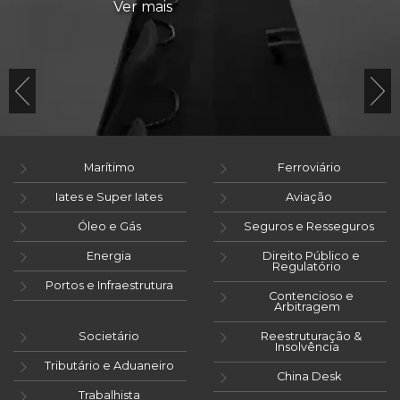
Ver mais
Marítimo
Ferroviário
Iates e Super Iates
Aviação
Óleo e Gás
Seguros e Resseguros
Energia
Direito Público e
Regulatório
Portos e Infraestrutura
Contencioso e
Arbitragem
Societário
Reestruturação &
Insolvência
Tributário e Aduaneiro
China Desk
Trabalhista