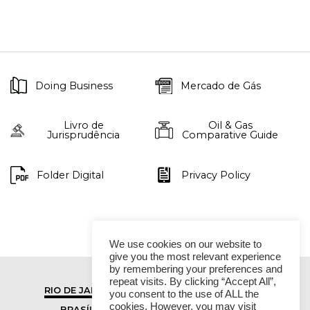
Doing Business
Mercado de Gás
Livro de
Oil & Gas
Jurisprudência
Comparative Guide
Folder Digital
Privacy Policy
We use cookies on our website to
give you the most relevant experience
by remembering your preferences and
repeat visits. By clicking “Accept All”,
RIO DE JANEIRO
SÃO PAULO
you consent to the use of ALL the
cookies. However, you may visit
BRASÍLIA
VITÓRIA