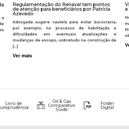
Regulamentação do Renaval tem pontos
V
da
de atenção para beneficiários por Patrícia
e
Azevedo
N
 a
Advogada sugere cautela para evitar burocracia,
e
de
por exemplo, no processo de habilitação e
M
ões
dificuldades em eventuais atualizações e
ob
mudanças de escopo, sobretudo na construção de
V
[…]
Ver mais
Oil & Gas
Livro de
Folder
Comparative
Jurisprudência
Digital
Guide