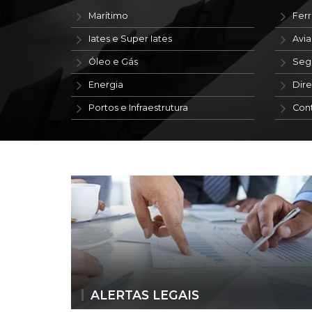
Marítimo
Ferr
Iates e Super Iates
Avi
Óleo e Gás
Seg
Energia
Dire
Portos e Infraestrutura
Con
ALERTAS LEGAIS