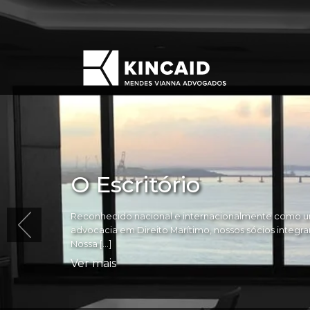
O Escritório
Reconhecido nacional e internacionalmente como um
advocacia em Direito Marítimo, nossos sócios integram 
Nossa […]
Ver mais