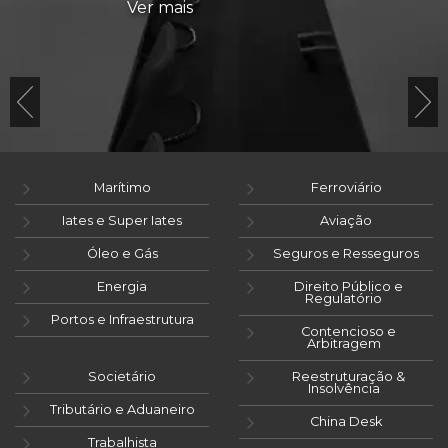
Ver mais
Marítimo
Ferroviário
Iates e Super Iates
Aviação
Óleo e Gás
Seguros e Resseguros
Energia
Direito Público e
Regulatório
Portos e Infraestrutura
Contencioso e
Arbitragem
Societário
Reestruturação &
Insolvência
Tributário e Aduaneiro
China Desk
Trabalhista