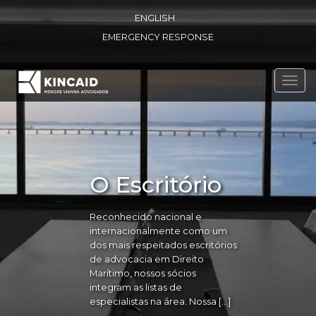
ENGLISH
EMERGENCY RESPONSE
Toggl
navig
O Escritório
Reconhecido nacional e
internacionalmente como um
dos mais respeitados escritórios
de advocacia em Direito
Marítimo, nossos sócios
integram as listas de
especialistas na área. Nossa […]