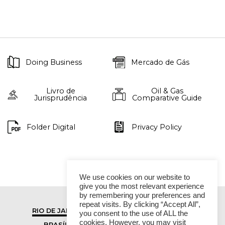
Doing Business
Mercado de Gás
Livro de
Oil & Gas
Jurisprudência
Comparative Guide
Folder Digital
Privacy Policy
We use cookies on our website to
give you the most relevant experience
by remembering your preferences and
repeat visits. By clicking “Accept All”,
RIO DE JANEIRO
SÃO PAULO
you consent to the use of ALL the
cookies. However, you may visit
BRASÍLIA
VITÓRIA