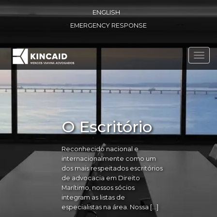
ENGLISH
EMERGENCY RESPONSE
Toggl
navig
O Escritório
Reconhecido nacional e
internacionalmente como um
dos mais respeitados escritórios
de advocacia em Direito
Marítimo, nossos sócios
integram as listas de
especialistas na área. Nossa […]