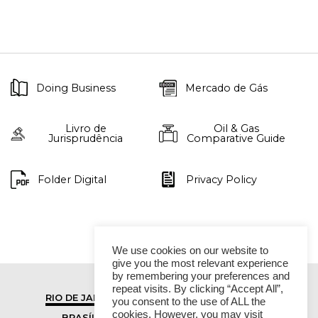
Doing Business
Mercado de Gás
Livro de
Oil & Gas
Jurisprudência
Comparative Guide
Folder Digital
Privacy Policy
We use cookies on our website to
give you the most relevant experience
by remembering your preferences and
repeat visits. By clicking “Accept All”,
RIO DE JANEIRO
SÃO PAULO
you consent to the use of ALL the
cookies. However, you may visit
BRASÍLIA
VITÓRIA