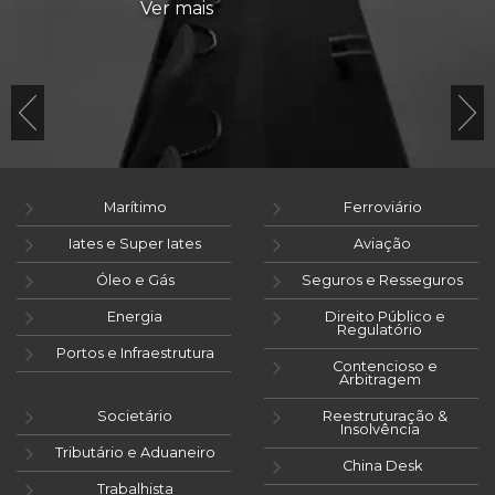
Ver mais
Marítimo
Ferroviário
Iates e Super Iates
Aviação
Óleo e Gás
Seguros e Resseguros
Energia
Direito Público e
Regulatório
Portos e Infraestrutura
Contencioso e
Arbitragem
Societário
Reestruturação &
Insolvência
Tributário e Aduaneiro
China Desk
Trabalhista