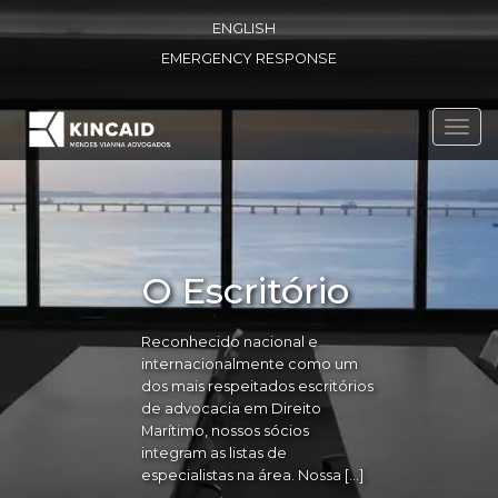
ENGLISH
EMERGENCY RESPONSE
Toggl
navig
O Escritório
Reconhecido nacional e
internacionalmente como um
dos mais respeitados escritórios
de advocacia em Direito
Marítimo, nossos sócios
integram as listas de
especialistas na área. Nossa […]