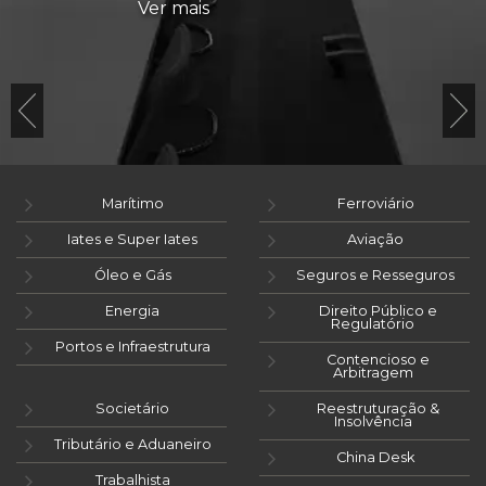
Ver mais
Marítimo
Ferroviário
Iates e Super Iates
Aviação
Óleo e Gás
Seguros e Resseguros
Energia
Direito Público e
Regulatório
Portos e Infraestrutura
Contencioso e
Arbitragem
Societário
Reestruturação &
Insolvência
Tributário e Aduaneiro
China Desk
Trabalhista