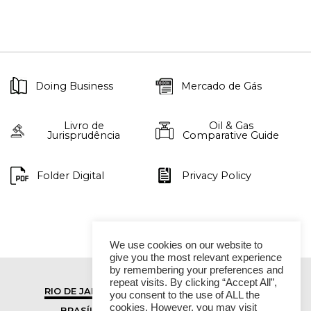
Doing Business
Mercado de Gás
Livro de
Oil & Gas
Jurisprudência
Comparative Guide
Folder Digital
Privacy Policy
We use cookies on our website to
give you the most relevant experience
by remembering your preferences and
repeat visits. By clicking “Accept All”,
RIO DE JANEIRO
SÃO PAULO
you consent to the use of ALL the
cookies. However, you may visit
BRASÍLIA
VITÓRIA