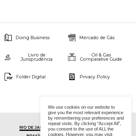
Doing Business
Mercado de Gás
Livro de
Oil & Gas
Jurisprudência
Comparative Guide
Folder Digital
Privacy Policy
We use cookies on our website to
give you the most relevant experience
by remembering your preferences and
repeat visits. By clicking “Accept All”,
RIO DE JANEIRO
SÃO PAULO
you consent to the use of ALL the
cookies. However, you may visit
BRASÍLIA
VITÓRIA