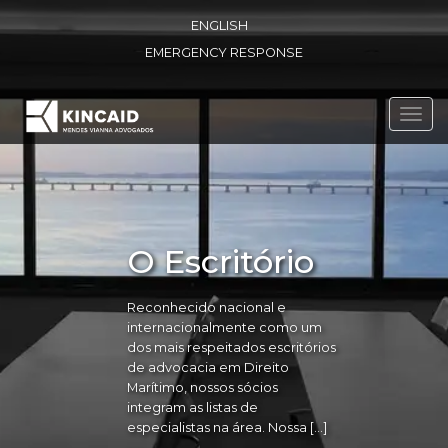
ENGLISH
EMERGENCY RESPONSE
Toggl
navig
O Escritório
Reconhecido nacional e
internacionalmente como um
dos mais respeitados escritórios
de advocacia em Direito
Marítimo, nossos sócios
integram as listas de
especialistas na área. Nossa […]