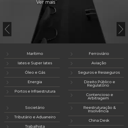
Ver mais
Marítimo
Ferroviário
Iates e Super Iates
Aviação
Óleo e Gás
Seguros e Resseguros
Energia
Direito Público e
Regulatório
Portos e Infraestrutura
Contencioso e
Arbitragem
Societário
Reestruturação &
Insolvência
Tributário e Aduaneiro
China Desk
Trabalhista