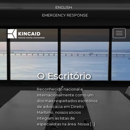
ENGLISH
EMERGENCY RESPONSE
Toggl
navig
O Escritório
Reconhecido nacional e
internacionalmente como um
dos mais respeitados escritórios
de advocacia em Direito
Marítimo, nossos sócios
integram as listas de
especialistas na área. Nossa […]