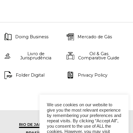
Doing Business
Mercado de Gás
Livro de
Oil & Gas
Jurisprudência
Comparative Guide
Folder Digital
Privacy Policy
We use cookies on our website to
give you the most relevant experience
by remembering your preferences and
repeat visits. By clicking “Accept All”,
RIO DE JANEIRO
SÃO PAULO
you consent to the use of ALL the
cookies. However, you may visit
BRASÍLIA
VITÓRIA