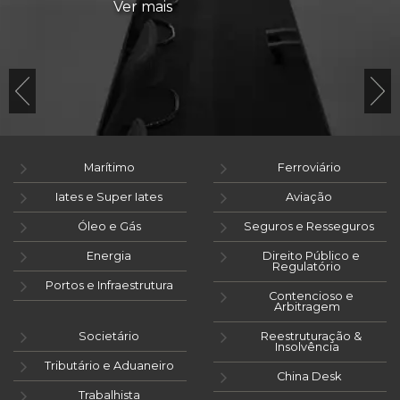
Ver mais
Marítimo
Ferroviário
Iates e Super Iates
Aviação
Óleo e Gás
Seguros e Resseguros
Energia
Direito Público e
Regulatório
Portos e Infraestrutura
Contencioso e
Arbitragem
Societário
Reestruturação &
Insolvência
Tributário e Aduaneiro
China Desk
Trabalhista