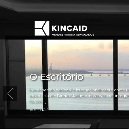
O Escritório
Reconhecido nacional e internacionalmente como um
advocacia em Direito Marítimo, nossos sócios integram 
Nossa […]
Ver mais