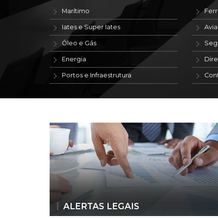
Marítimo
Ferr
Iates e Super Iates
Avi
Óleo e Gás
Seg
Energia
Dire
Portos e Infraestrutura
Con
ALERTAS LEGAIS