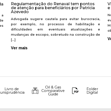
Regulamentação do Renaval tem pontos
V
da
de atenção para beneficiários por Patrícia
e
Azevedo
N
 a
Advogada sugere cautela para evitar burocracia,
e
de
por exemplo, no processo de habilitação e
M
ões
dificuldades em eventuais atualizações e
ob
mudanças de escopo, sobretudo na construção de
V
[…]
Ver mais
Oil & Gas
Livro de
Folder
Comparative
Jurisprudência
Digital
Guide