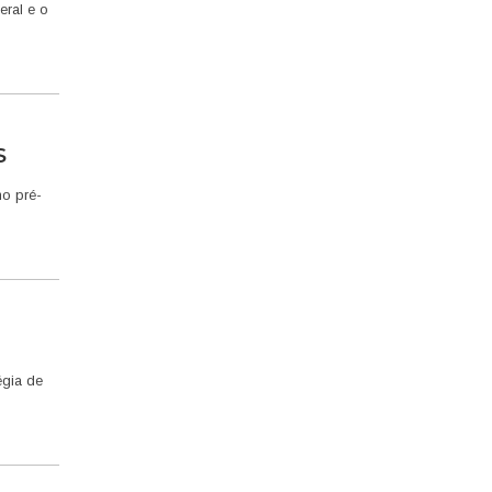
eral e o
S
no pré-
égia de