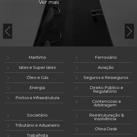
Ver mais
Marítimo
Ferroviário
Iates e Super Iates
Aviação
Óleo e Gás
Seguros e Resseguros
Energia
Direito Público e
Regulatório
Portos e Infraestrutura
Contencioso e
Arbitragem
Societário
Reestruturação &
Insolvência
Tributário e Aduaneiro
China Desk
Trabalhista