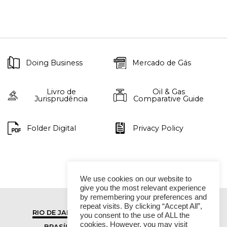
Doing Business
Mercado de Gás
Livro de
Oil & Gas
Jurisprudência
Comparative Guide
Folder Digital
Privacy Policy
We use cookies on our website to
give you the most relevant experience
by remembering your preferences and
repeat visits. By clicking “Accept All”,
RIO DE JANEIRO
SÃO PAULO
you consent to the use of ALL the
cookies. However, you may visit
BRASÍLIA
VITÓRIA