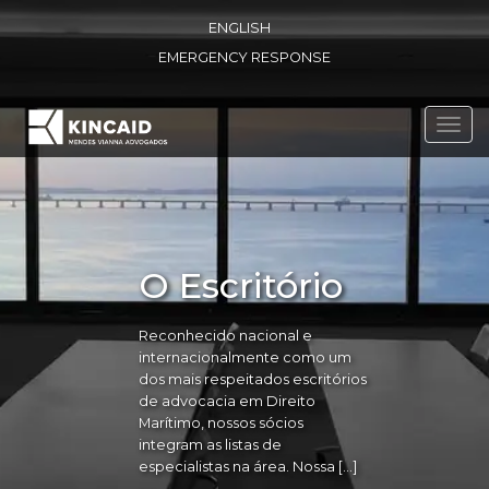
ENGLISH
EMERGENCY RESPONSE
Toggl
navig
O Escritório
Reconhecido nacional e
internacionalmente como um
dos mais respeitados escritórios
de advocacia em Direito
Marítimo, nossos sócios
integram as listas de
especialistas na área. Nossa […]