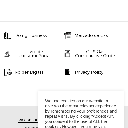
Doing Business
Mercado de Gás
Livro de
Oil & Gas
Jurisprudência
Comparative Guide
Folder Digital
Privacy Policy
We use cookies on our website to
give you the most relevant experience
by remembering your preferences and
repeat visits. By clicking “Accept All”,
RIO DE JANEIRO
SÃO PAULO
you consent to the use of ALL the
cookies. However, you may visit
BRASÍLIA
VITÓRIA