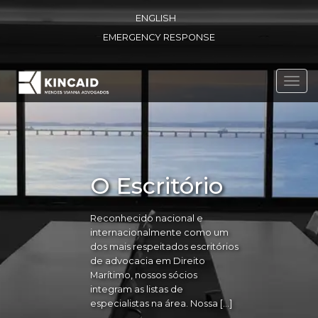
ENGLISH
EMERGENCY RESPONSE
Toggl
navig
O Escritório
Reconhecido nacional e
internacionalmente como um
dos mais respeitados escritórios
de advocacia em Direito
Marítimo, nossos sócios
integram as listas de
especialistas na área. Nossa […]