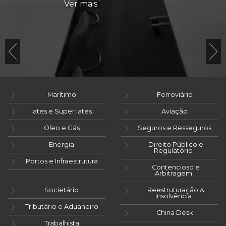
Ver mais
Marítimo
Ferroviário
Iates e Super Iates
Aviação
Óleo e Gás
Seguros e Resseguros
Energia
Direito Público e
Regulatório
Portos e Infraestrutura
Contencioso e
Arbitragem
Societário
Reestruturação &
Insolvência
Tributário e Aduaneiro
China Desk
Trabalhista