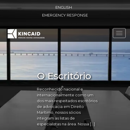
ENGLISH
EMERGENCY RESPONSE
Toggl
navig
O Escritório
Reconhecido nacional e
internacionalmente como um
dos mais respeitados escritórios
de advocacia em Direito
Marítimo, nossos sócios
integram as listas de
especialistas na área. Nossa […]