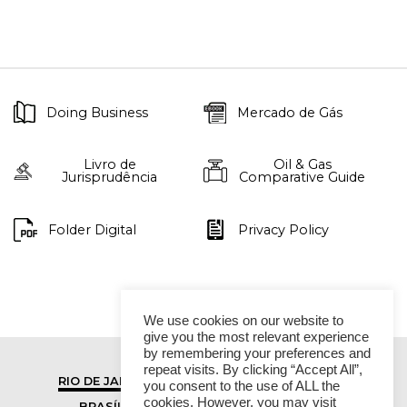
Doing Business
Mercado de Gás
Livro de
Oil & Gas
Jurisprudência
Comparative Guide
Folder Digital
Privacy Policy
We use cookies on our website to
give you the most relevant experience
by remembering your preferences and
repeat visits. By clicking “Accept All”,
RIO DE JANEIRO
SÃO PAULO
you consent to the use of ALL the
cookies. However, you may visit
BRASÍLIA
VITÓRIA