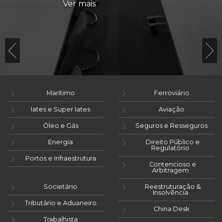
Ver mais
Marítimo
Ferroviário
Iates e Super Iates
Aviação
Óleo e Gás
Seguros e Resseguros
Energia
Direito Público e
Regulatório
Portos e Infraestrutura
Contencioso e
Arbitragem
Societário
Reestruturação &
Insolvência
Tributário e Aduaneiro
China Desk
Trabalhista