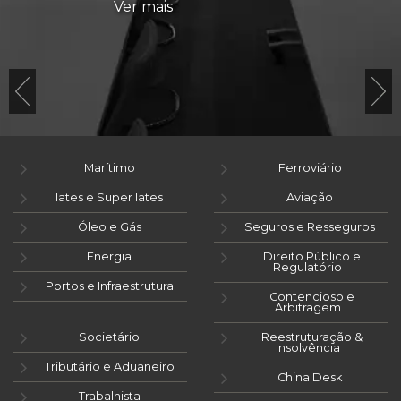
Ver mais
Marítimo
Ferroviário
Iates e Super Iates
Aviação
Óleo e Gás
Seguros e Resseguros
Energia
Direito Público e
Regulatório
Portos e Infraestrutura
Contencioso e
Arbitragem
Societário
Reestruturação &
Insolvência
Tributário e Aduaneiro
China Desk
Trabalhista