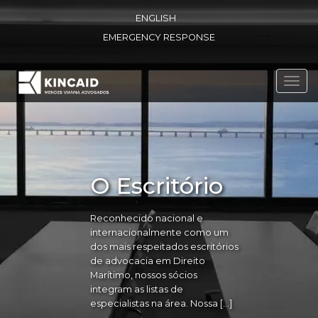
ENGLISH
EMERGENCY RESPONSE
Toggl
navig
O Escritório
Reconhecido nacional e
internacionalmente como um
dos mais respeitados escritórios
de advocacia em Direito
Marítimo, nossos sócios
integram as listas de
especialistas na área. Nossa […]