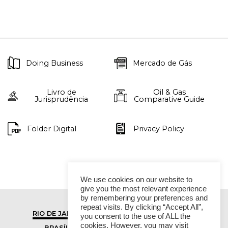
Doing Business
Mercado de Gás
Livro de
Oil & Gas
Jurisprudência
Comparative Guide
Folder Digital
Privacy Policy
We use cookies on our website to
give you the most relevant experience
by remembering your preferences and
repeat visits. By clicking “Accept All”,
RIO DE JANEIRO
SÃO PAULO
you consent to the use of ALL the
cookies. However, you may visit
BRASÍLIA
VITÓRIA