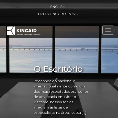
ENGLISH
EMERGENCY RESPONSE
Toggl
navig
O Escritório
Reconhecido nacional e
internacionalmente como um
dos mais respeitados escritórios
de advocacia em Direito
Marítimo, nossos sócios
integram as listas de
especialistas na área. Nossa […]