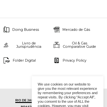
Doing Business
Mercado de Gás
Livro de
Oil & Gas
Jurisprudência
Comparative Guide
Folder Digital
Privacy Policy
We use cookies on our website to
give you the most relevant experience
by remembering your preferences and
repeat visits. By clicking “Accept All”,
RIO DE JANEIRO
SÃO PAULO
you consent to the use of ALL the
cookies. However, you may visit
BRASÍLIA
VITÓRIA