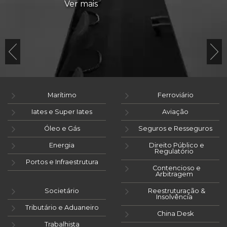
Ver mais
Marítimo
Ferroviário
Iates e Super Iates
Aviação
Óleo e Gás
Seguros e Resseguros
Energia
Direito Público e
Regulatório
Portos e Infraestrutura
Contencioso e
Arbitragem
Societário
Reestruturação &
Insolvência
Tributário e Aduaneiro
China Desk
Trabalhista