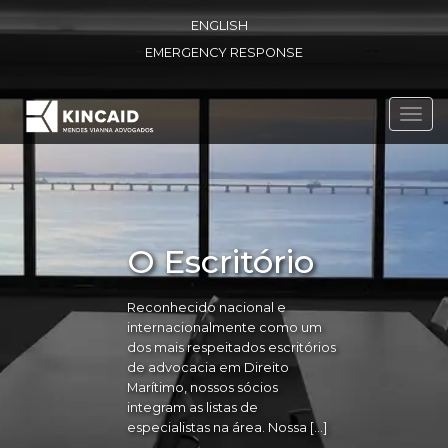
ENGLISH
EMERGENCY RESPONSE
Toggl
navig
O Escritório
Reconhecido nacional e
internacionalmente como um
dos mais respeitados escritórios
de advocacia em Direito
Marítimo, nossos sócios
integram as listas de
especialistas na área. Nossa […]