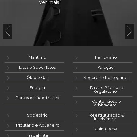
Ver mais
Marítimo
Ferroviário
Iates e Super Iates
Aviação
Óleo e Gás
Seguros e Resseguros
Energia
Direito Público e
Regulatório
Portos e Infraestrutura
Contencioso e
Arbitragem
Societário
Reestruturação &
Insolvência
Tributário e Aduaneiro
China Desk
Trabalhista