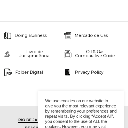
Doing Business
Mercado de Gás
Livro de
Oil & Gas
Jurisprudência
Comparative Guide
Folder Digital
Privacy Policy
We use cookies on our website to
give you the most relevant experience
by remembering your preferences and
repeat visits. By clicking “Accept All”,
RIO DE JANEIRO
SÃO PAULO
you consent to the use of ALL the
cookies. However, you may visit
BRASÍLIA
VITÓRIA