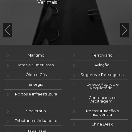
Ver mais
Marítimo
Ferroviário
Iates e Super Iates
Aviação
Óleo e Gás
Seguros e Resseguros
Energia
Direito Público e
Regulatório
Portos e Infraestrutura
Contencioso e
Arbitragem
Societário
Reestruturação &
Insolvência
Tributário e Aduaneiro
China Desk
Trabalhista