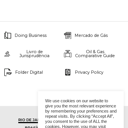
Doing Business
Mercado de Gás
Livro de
Oil & Gas
Jurisprudência
Comparative Guide
Folder Digital
Privacy Policy
We use cookies on our website to
give you the most relevant experience
by remembering your preferences and
repeat visits. By clicking “Accept All”,
RIO DE JANEIRO
SÃO PAULO
you consent to the use of ALL the
cookies. However, you may visit
BRASÍLIA
VITÓRIA