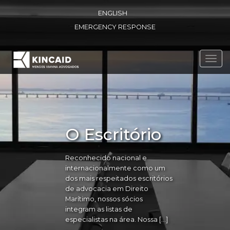
ENGLISH
EMERGENCY RESPONSE
Toggl
navig
O Escritório
Reconhecido nacional e
internacionalmente como um
dos mais respeitados escritórios
de advocacia em Direito
Marítimo, nossos sócios
integram as listas de
especialistas na área. Nossa […]